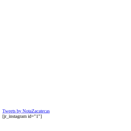
Tweets by NotaZacatecas
[jr_instagram id="1"]