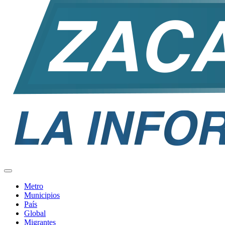
Metro
Municipios
País
Global
Migrantes