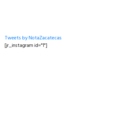
Tweets by NotaZacatecas
[jr_instagram id="1"]