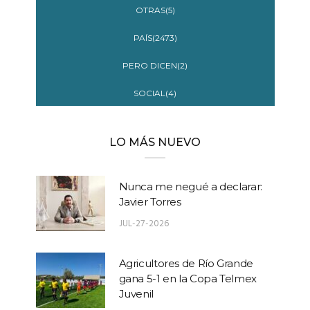
OTRAS(5)
PAÍS(2473)
PERO DICEN(2)
SOCIAL(4)
LO MÁS NUEVO
Nunca me negué a declarar:
Javier Torres
JUL-27-2026
Agricultores de Río Grande
gana 5-1 en la Copa Telmex
Juvenil