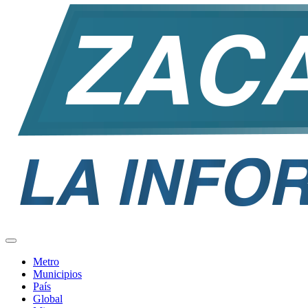
Metro
Municipios
País
Global