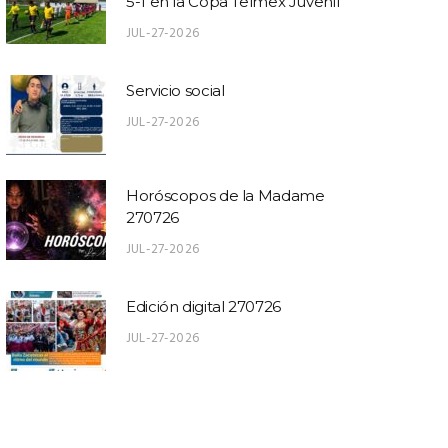
5-1 en la Copa Telmex Juvenil
JUL-27-2026
Servicio social
JUL-27-2026
Horóscopos de la Madame
270726
JUL-27-2026
Edición digital 270726
JUL-27-2026