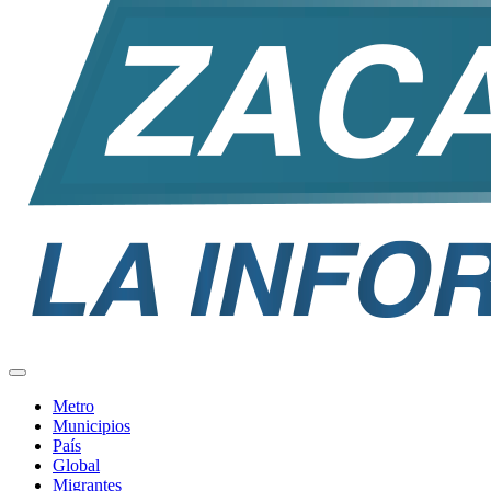
Metro
Municipios
País
Global
Migrantes