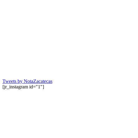
Tweets by NotaZacatecas
[jr_instagram id="1"]