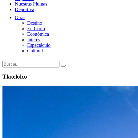
Nuestras Plumas
Deportiva
Otras
Destino
En Corto
Económica
Interés
Espectáculo
Cultural
Tlatelolco