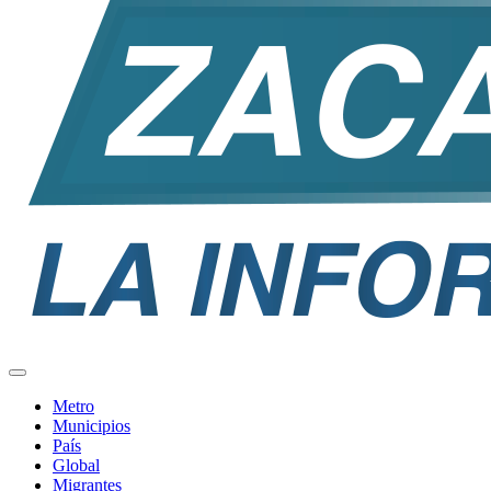
Metro
Municipios
País
Global
Migrantes