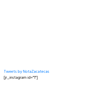
Tweets by NotaZacatecas
[jr_instagram id="1"]