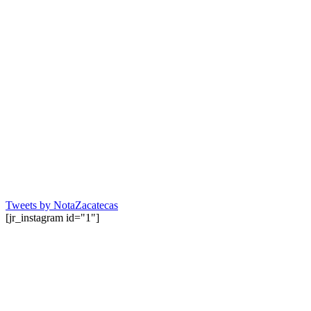
Tweets by NotaZacatecas
[jr_instagram id="1"]