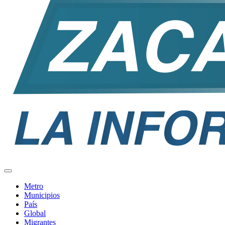
Metro
Municipios
País
Global
Migrantes