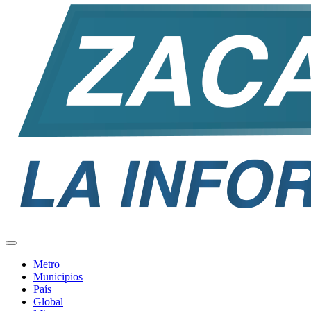
Metro
Municipios
País
Global