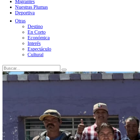
Migrantes
Nuestras Plumas
Deportiva
Otras
Destino
En Corto
Económica
Interés
Espectáculo
Cultural