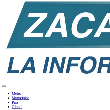
Metro
Municipios
País
Global