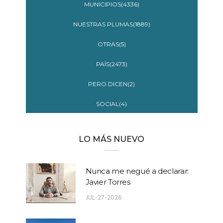
MUNICIPIOS(4336)
NUESTRAS PLUMAS(1889)
OTRAS(5)
PAÍS(2473)
PERO DICEN(2)
SOCIAL(4)
LO MÁS NUEVO
Nunca me negué a declarar:
Javier Torres
JUL-27-2026