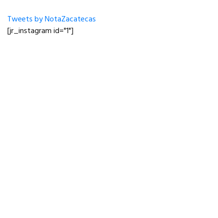
Tweets by NotaZacatecas
[jr_instagram id="1"]