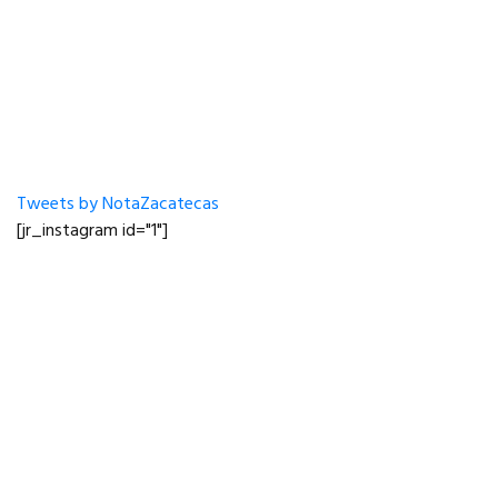
Tweets by NotaZacatecas
[jr_instagram id="1"]