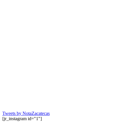
Tweets by NotaZacatecas
[jr_instagram id="1"]