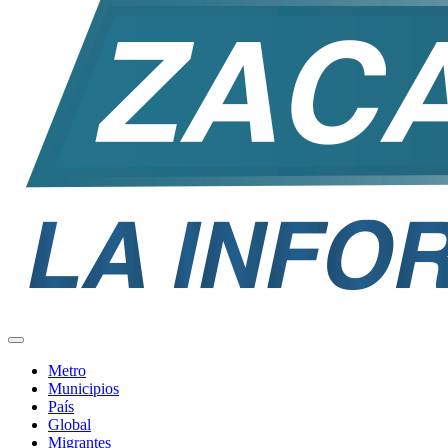
Metro
Municipios
País
Global
Migrantes