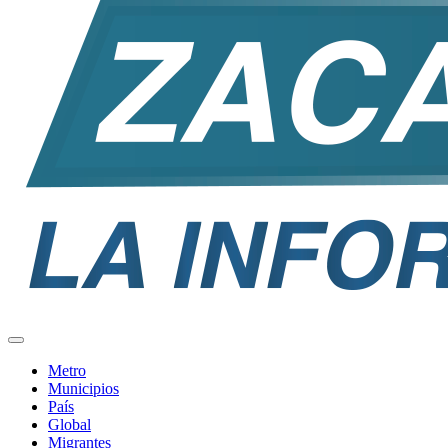
Metro
Municipios
País
Global
Migrantes