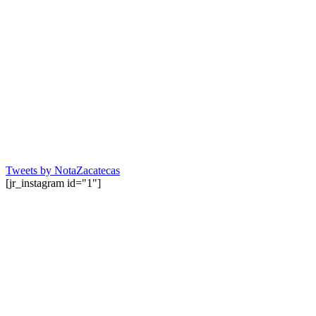
Tweets by NotaZacatecas
[jr_instagram id="1"]