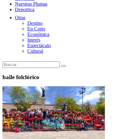
Nuestras Plumas
Deportiva
Otras
Destino
En Corto
Económica
Interés
Espectáculo
Cultural
baile folclórico