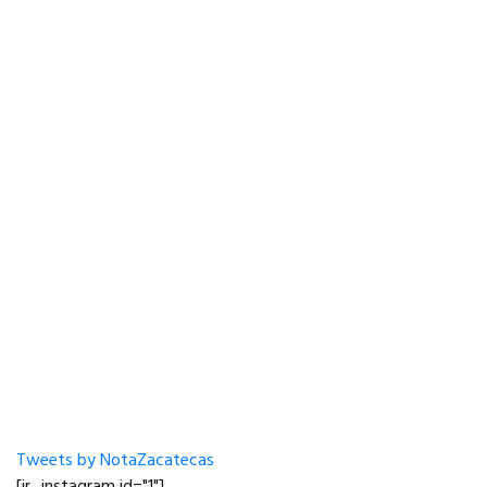
Tweets by NotaZacatecas
[jr_instagram id="1"]