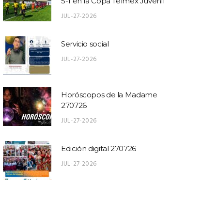
5-1 en la Copa Telmex Juvenil
JUL-27-2026
Servicio social
JUL-27-2026
Horóscopos de la Madame
270726
JUL-27-2026
Edición digital 270726
JUL-27-2026