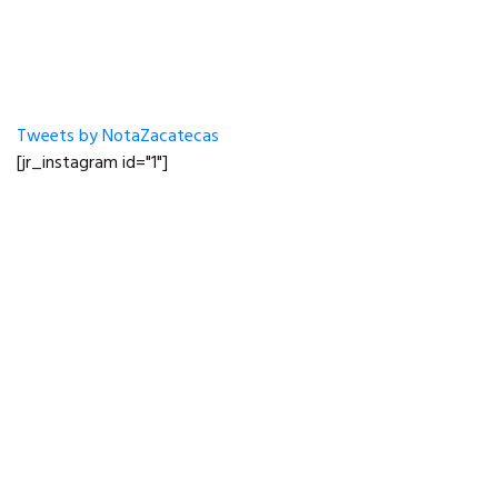
Tweets by NotaZacatecas
[jr_instagram id="1"]