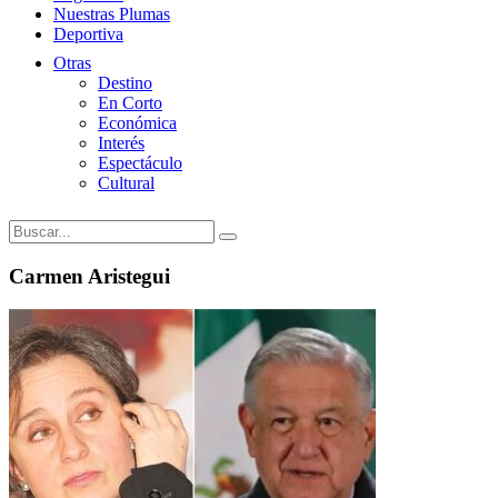
Nuestras Plumas
Deportiva
Otras
Destino
En Corto
Económica
Interés
Espectáculo
Cultural
Carmen Aristegui