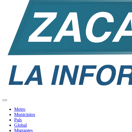
Metro
Municipios
País
Global
Migrantes