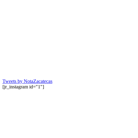
Tweets by NotaZacatecas
[jr_instagram id="1"]