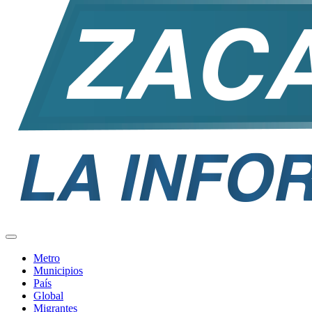
Metro
Municipios
País
Global
Migrantes