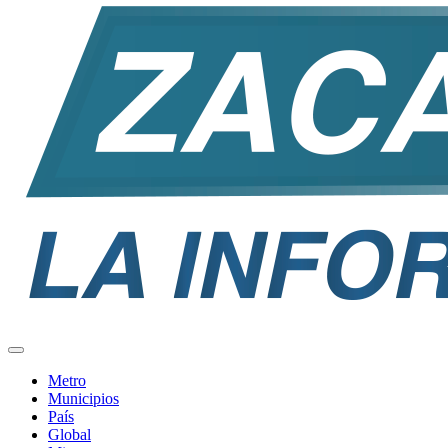
Metro
Municipios
País
Global