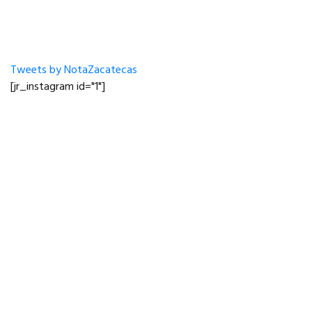
Tweets by NotaZacatecas
[jr_instagram id="1"]