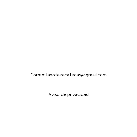
Correo: lanotazacatecas@gmail.com
Aviso de privacidad
Copyright @ 2021 LA NOTA LNZ ZACATECAS