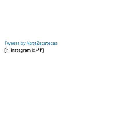
Tweets by NotaZacatecas
[jr_instagram id="1"]