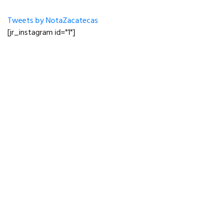
Tweets by NotaZacatecas
[jr_instagram id="1"]