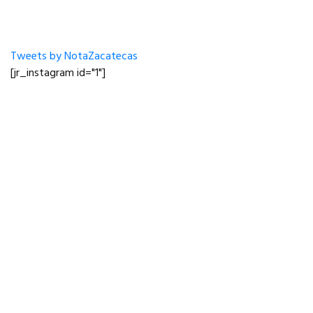
Tweets by NotaZacatecas
[jr_instagram id="1"]