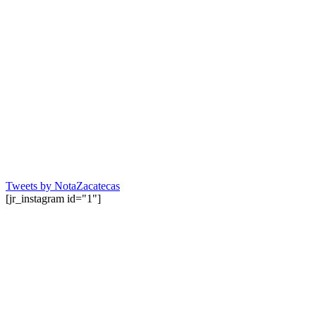
Tweets by NotaZacatecas
[jr_instagram id="1"]