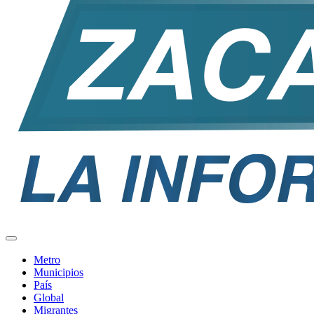
Metro
Municipios
País
Global
Migrantes