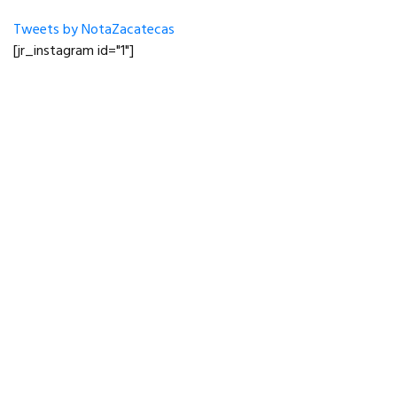
Tweets by NotaZacatecas
[jr_instagram id="1"]