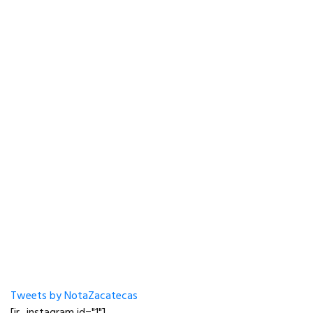
Tweets by NotaZacatecas
[jr_instagram id="1"]