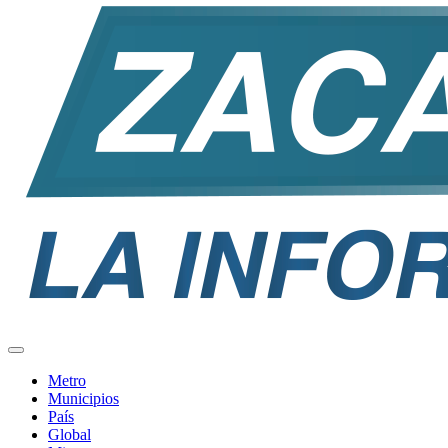
Metro
Municipios
País
Global