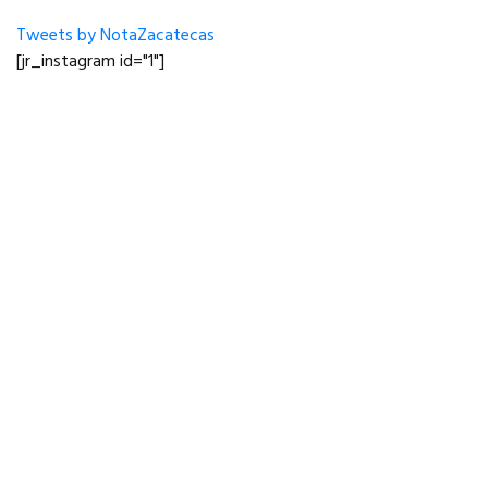
Tweets by NotaZacatecas
[jr_instagram id="1"]