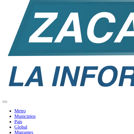
Metro
Municipios
País
Global
Migrantes