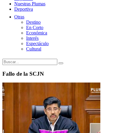
Nuestras Plumas
Deportiva
Otras
Destino
En Corto
Económica
Interés
Espectáculo
Cultural
Fallo de la SCJN