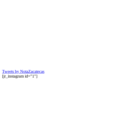
Tweets by NotaZacatecas
[jr_instagram id="1"]