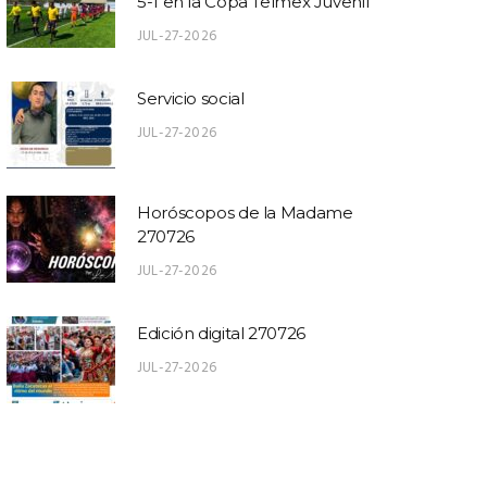
5-1 en la Copa Telmex Juvenil
JUL-27-2026
Servicio social
JUL-27-2026
Horóscopos de la Madame
270726
JUL-27-2026
Edición digital 270726
JUL-27-2026