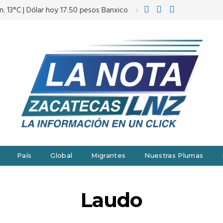
n. 13°C | Dólar hoy 17.50 pesos Banxico
País
Global
Migrantes
Nuestras Plumas
Laudo