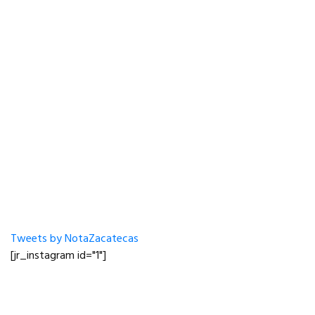
Tweets by NotaZacatecas
[jr_instagram id="1"]