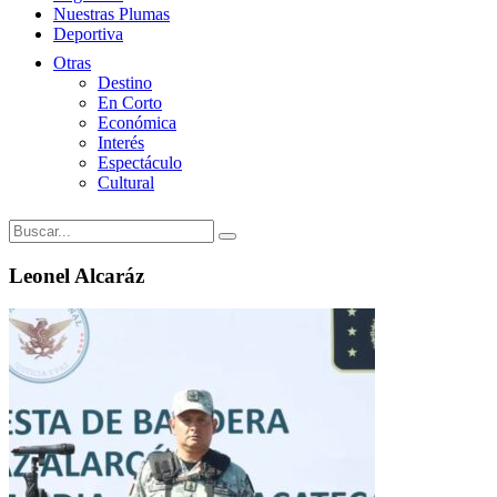
Nuestras Plumas
Deportiva
Otras
Destino
En Corto
Económica
Interés
Espectáculo
Cultural
Leonel Alcaráz