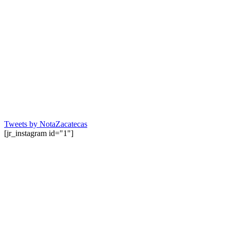
Tweets by NotaZacatecas
[jr_instagram id="1"]