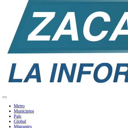
Metro
Municipios
País
Global
Migrantes