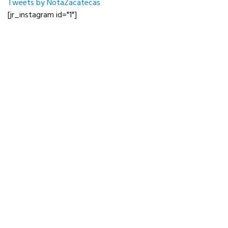
Tweets by NotaZacatecas
[jr_instagram id="1"]