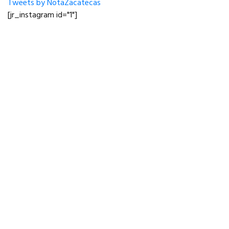
Tweets by NotaZacatecas
[jr_instagram id="1"]