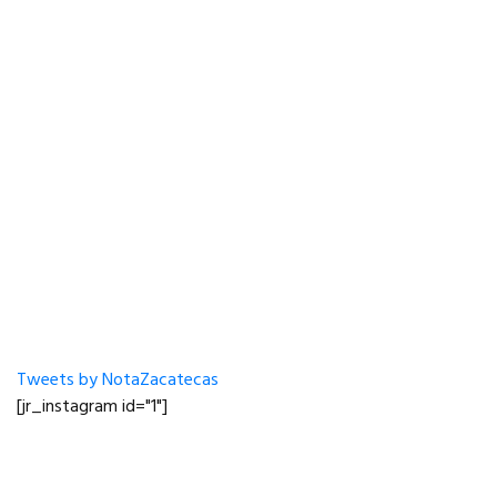
Tweets by NotaZacatecas
[jr_instagram id="1"]