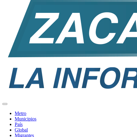
Metro
Municipios
País
Global
Migrantes