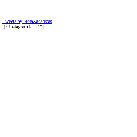
Tweets by NotaZacatecas
[jr_instagram id="1"]