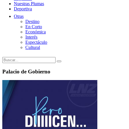
Nuestras Plumas
Deportiva
Otras
Destino
En Corto
Económica
Interés
Espectáculo
Cultural
Palacio de Gobierno