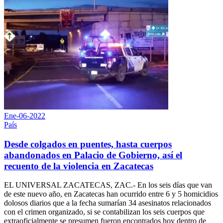
Ene-06-2022
País
Desde colgados en puentes, hasta cuerpos
abandonados en Palacio de Gobierno, así el
recuento de la violencia en Zacatecas
EL UNIVERSAL ZACATECAS, ZAC.- En los seis días que van
de este nuevo año, en Zacatecas han ocurrido entre 6 y 5 homicidios
dolosos diarios que a la fecha sumarían 34 asesinatos relacionados
con el crimen organizado, si se contabilizan los seis cuerpos que
extraoficialmente se presumen fueron encontrados hoy dentro de