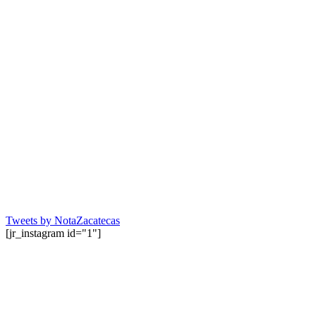
Tweets by NotaZacatecas
[jr_instagram id="1"]