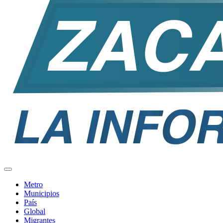
Metro
Municipios
País
Global
Migrantes