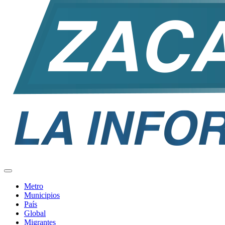
Metro
Municipios
País
Global
Migrantes