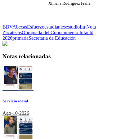
Ximena Rodríguez Fraire
BBVA
becas
Esfuerzo
estudiantes
estudio
La Nota
Zacatecas
Olimpiada del Conocimiento Infantil
2026
primaria
Secretaria de Educación
Notas relacionadas
Servicio social
Ago-10-2026