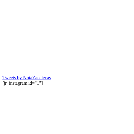
Tweets by NotaZacatecas
[jr_instagram id="1"]