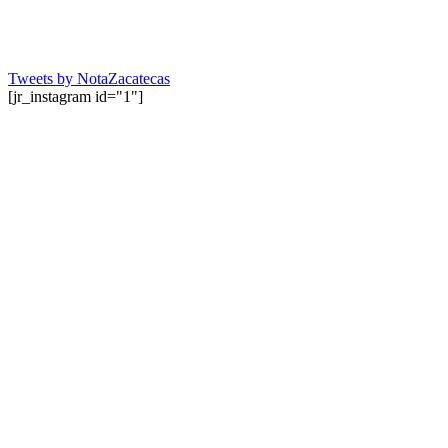
Tweets by NotaZacatecas
[jr_instagram id="1"]