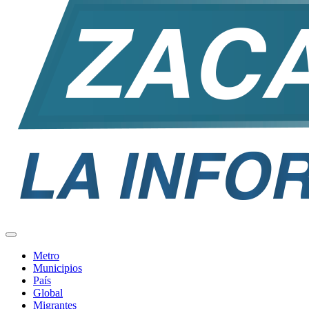
Metro
Municipios
País
Global
Migrantes