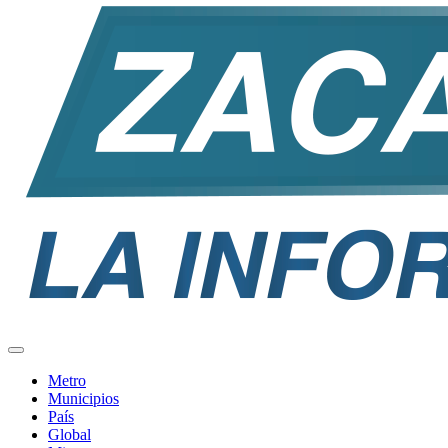
Metro
Municipios
País
Global