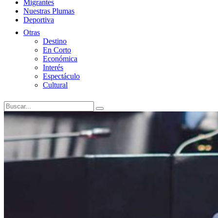
Migrantes
Nuestras Plumas
Deportiva
Otras
Destino
En Corto
Económica
Interés
Espectáculo
Cultural