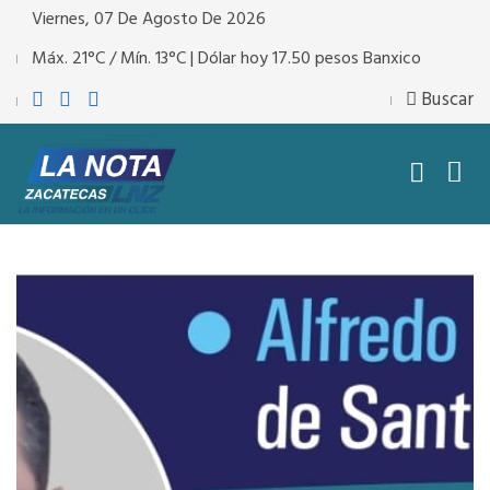
Viernes, 07 De Agosto De 2026
Máx. 21°C / Mín. 13°C | Dólar hoy 17.50 pesos Banxico
Buscar