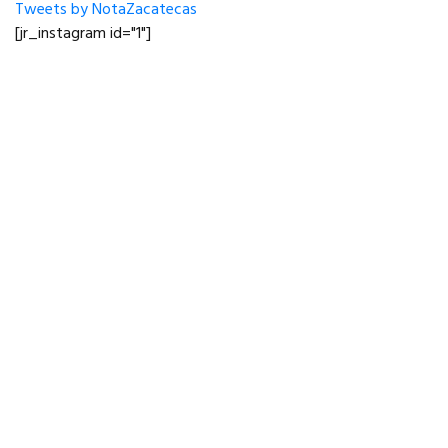
Tweets by NotaZacatecas
[jr_instagram id="1"]