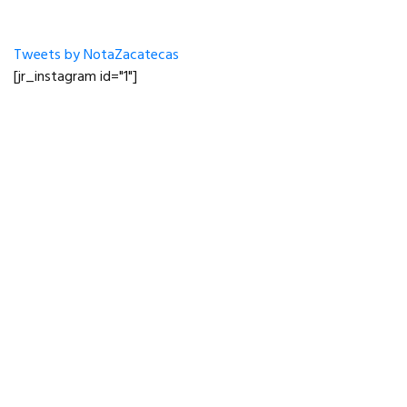
Tweets by NotaZacatecas
[jr_instagram id="1"]