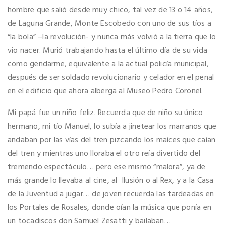
hombre que salió desde muy chico, tal vez de 13 o 14 años,
de Laguna Grande, Monte Escobedo con uno de sus tíos a
“la bola” –la revolución- y nunca más volvió a la tierra que lo
vio nacer. Murió trabajando hasta el último día de su vida
como gendarme, equivalente a la actual policía municipal,
después de ser soldado revolucionario y celador en el penal
en el edificio que ahora alberga al Museo Pedro Coronel.
Mi papá fue un niño feliz. Recuerda que de niño su único
hermano, mi tío Manuel, lo subía a jinetear los marranos que
andaban por las vías del tren pizcando los maíces que caían
del tren y mientras uno lloraba el otro reía divertido del
tremendo espectáculo… pero ese mismo “malora”, ya de
más grande lo llevaba al cine, al Ilusión o al Rex, y a la Casa
de la Juventud a jugar… de joven recuerda las tardeadas en
los Portales de Rosales, donde oían la música que ponía en
un tocadiscos don Samuel Zesatti y bailaban…