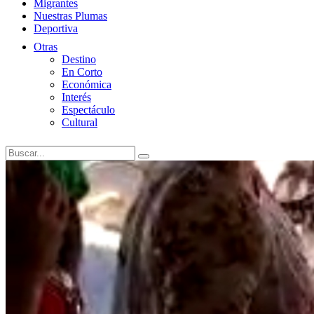
Migrantes
Nuestras Plumas
Deportiva
Otras
Destino
En Corto
Económica
Interés
Espectáculo
Cultural