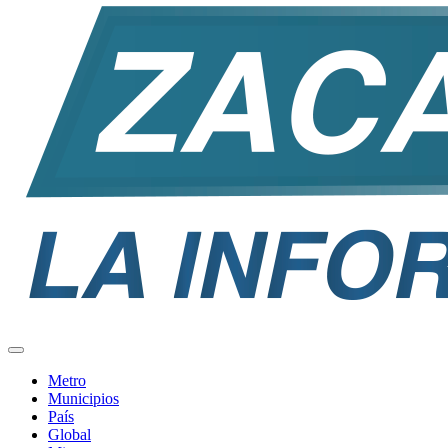
Metro
Municipios
País
Global