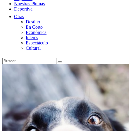
Nuestras Plumas
Deportiva
Otras
Destino
En Corto
Económica
Interés
Espectáculo
Cultural