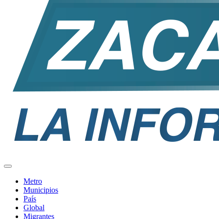
Metro
Municipios
País
Global
Migrantes