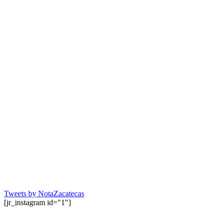
Tweets by NotaZacatecas
[jr_instagram id="1"]