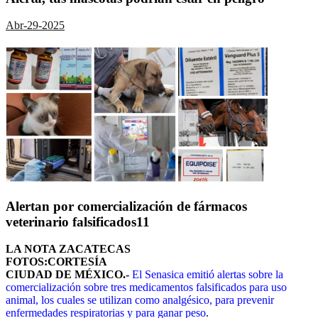
Abr-29-2025
Alertan por comercialización de fármacos
veterinario falsificados11
LA NOTA ZACATECAS
FOTOS:CORTESÍA
CIUDAD DE MÉXICO.-
El Senasica emitió alertas sobre la
comercialización sobre tres medicamentos falsificados para uso
animal, los cuales se utilizan como analgésico, para prevenir
enfermedades respiratorias y para ganar peso
.