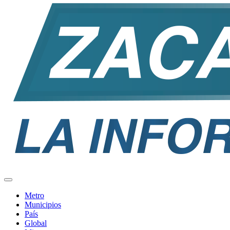
Metro
Municipios
País
Global