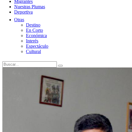
Migrantes
Nuestras Plumas
Deportiva
Otras
Destino
En Corto
Económica
Interés
Espectáculo
Cultural