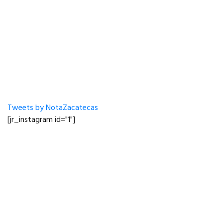
Tweets by NotaZacatecas
[jr_instagram id="1"]