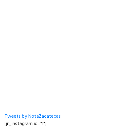
Tweets by NotaZacatecas
[jr_instagram id="1"]