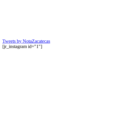
Tweets by NotaZacatecas
[jr_instagram id="1"]