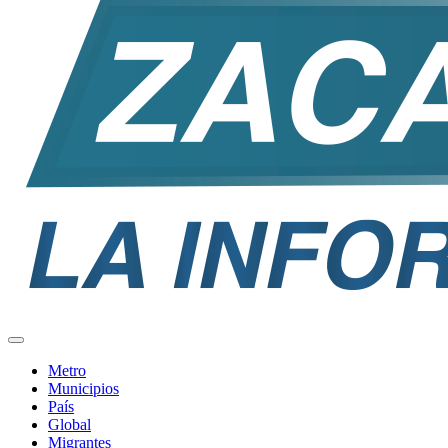
Metro
Municipios
País
Global
Migrantes