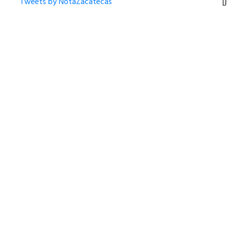
Tweets by NotaZacatecas
[